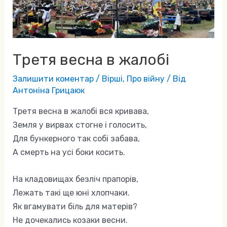
Третя весна в жалобі
Залишити коментар
/
Вірші
,
Про війну
/ Від
Антоніна Грицаюк
Третя весна в жалобі вся кривава,
Земля у вирвах стогне і голосить,
Для бункерного так собі забава,
А смерть на усі боки косить.
На кладовищах безліч прапорів,
Лежать такі ще юні хлопчаки.
Як вгамувати біль для матерів?
Не дочекались козаки весни.