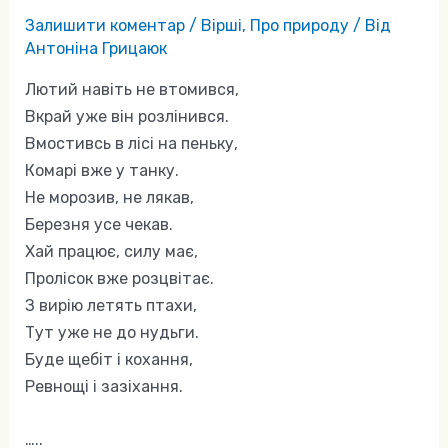
Залишити коментар
/
Вірші
,
Про природу
/ Від
Антоніна Грицаюк
Лютий навіть не втомився,
Вкрай уже він розлінився.
Вмостивсь в лісі на пеньку,
Комарі вже у танку.
Не морозив, не лякав,
Березня усе чекав.
Хай працює, силу має,
Пролісок вже розцвітає.
З вирію летять птахи,
Тут уже не до нудьги.
Буде щебіт і кохання,
Ревнощі і зазіхання.
…..