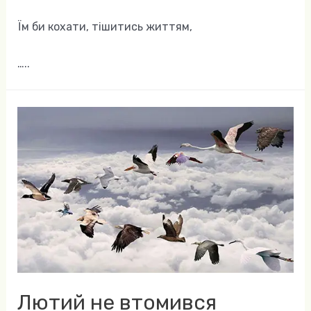
Їм би кохати, тішитись життям,
…..
Лютий не втомився