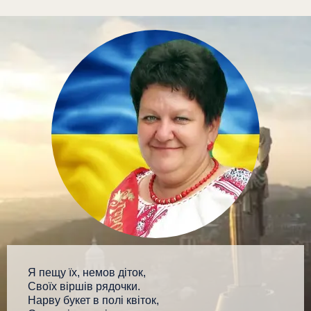
Я пещу їх, немов діток,
Своїх віршів рядочки.
Нарву букет в полі квіток,