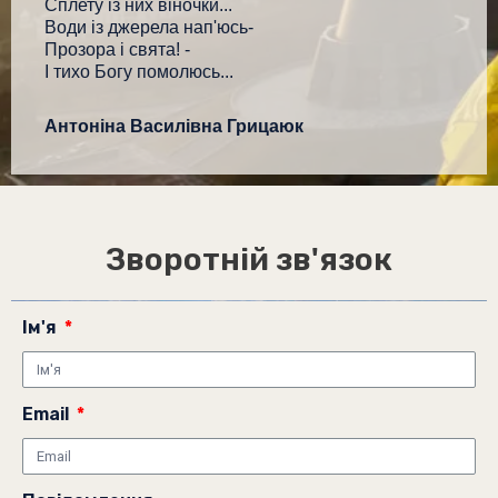
Сплету із них віночки...
Води із джерела нап'юсь-
Прозора і свята! -
І тихо Богу помолюсь...
Антоніна Василівна Грицаюк
Зворотній зв'язок
Ім'я
Email