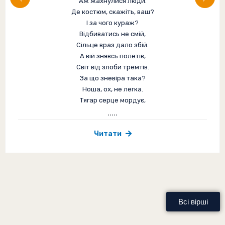
Аж жахнулися люди.
Де костюм, скажіть, ваш?
І за чого кураж?
Відбиватись не смій,
Сільце враз дало збій.
А вій знявсь полетів,
Світ від злоби тремтів.
За що зневіра така?
Ноша, ох, не легка.
Тягар серце мордує,
.....
Читати
Всі вірші