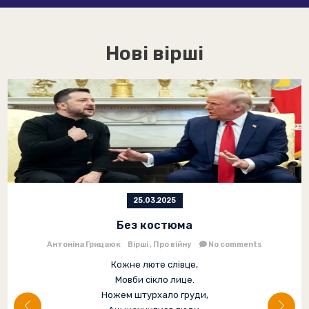
Нові вірші
25.03.2025
Без костюма
Антоніна Грицаюк
Вірші
Про війну
No comments
Кожне люте слівце,
Мовби сікло лице.
Ножем штурхало груди,