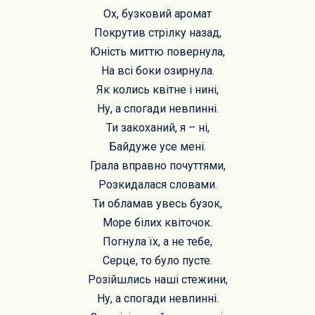
Ох, бузковий аромат
Покрутив стрілку назад,
Юність миттю повернула,
На всі боки озирнула.
Як колись квітне і нині,
Ну, а спогади невпинні.
Ти закоханий, я – ні,
Байдуже усе мені.
Грала вправно почуттями,
Розкидалася словами.
Ти обламав увесь бузок,
Море білих квіточок.
Погнула їх, а не тебе,
Серце, то було пусте.
Розійшлись наші стежини,
Ну, а спогади невпинні.