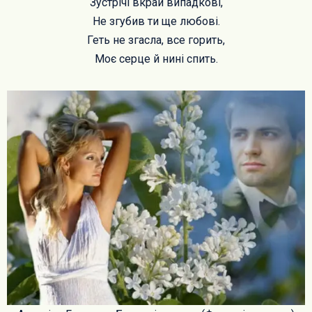
Зустрічі вкрай випадкові,
Не згубив ти ще любові.
Геть не згасла, все горить,
Моє серце й нині спить.