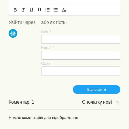
Увійти через
або як гість:
Ім'я
*
Email
*
Сайт
Коментарі 1
Спочатку
нові
Немає коментарів для відображення