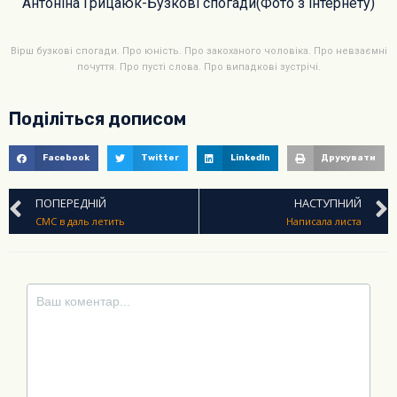
Антоніна Грицаюк-Бузкові спогади(Фото з інтернету)
Вірш бузкові спогади. Про юність. Про закоханого чоловіка. Про невзаємні
почуття. Про пусті слова. Про випадкові зустрічі.
Поділіться дописом
Facebook
Twitter
LinkedIn
Друкувати
ПОПЕРЕДНІЙ
НАСТУПНИЙ
СМС в даль летить
Написала листа