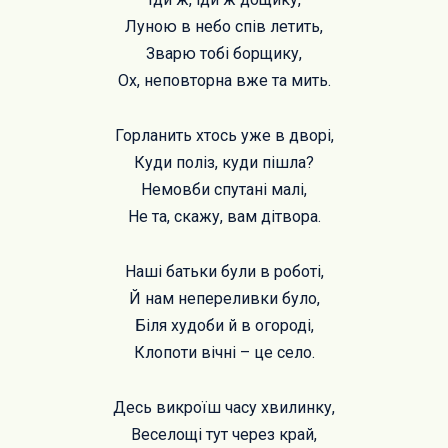
Луною в небо спів летить,
Зварю тобі борщику,
Ох, неповторна вже та мить.
Горланить хтось уже в дворі,
Куди поліз, куди пішла?
Немовби спутані малі,
Не та, скажу, вам дітвора.
Наші батьки були в роботі,
Й нам непереливки було,
Біля худоби й в огороді,
Клопоти вічні – це село.
Десь викроїш часу хвилинку,
Веселощі тут через край,