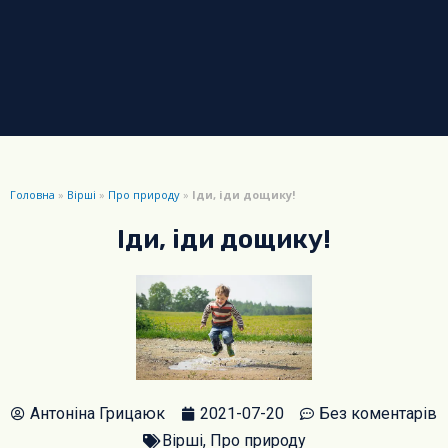
Головна
»
Вірші
»
Про природу
»
Іди, іди дощику!
Іди, іди дощику!
Антоніна Грицаюк
2021-07-20
Без коментарів
Вірші
,
Про природу