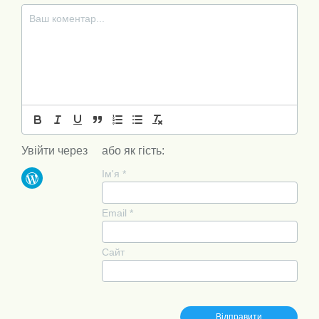
Увійти через
або як гість:
Ім'я
*
Email
*
Сайт