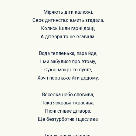
Міряють діти калюжі,
Своє дитинство вмить згадала,
Колись ішли гарні дощі,
А дітвора то не вгавала.
Вода тепленька, пара йде,
І ми забулися про втому,
Сукні мокрі, то пусте,
Хоч і пора вже йти додому.
Веселка небо сповива,
Така яскрава і красива,
Пісні співає дітвора,
Ще безтурботна і щаслива.
Іди ж, іди ж дощику,