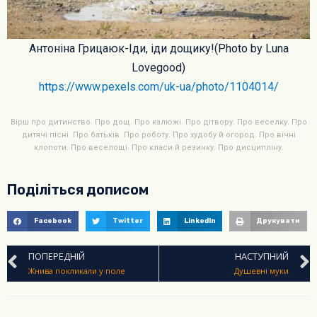
Антоніна Грицаюк-Іди, іди дощику!(Photo by Luna
Lovegood)
https://www.pexels.com/uk-ua/photo/1104014/
Вірш про дитинство. Про дощ. Про калюжі. Про дітвору. Про веселку. Про
дитячі пісні. Про батьків. Про роботу. Про худобу й огород. Про вічні
клопоти. Про веселощі. Про класи й резинку. Про дисципліну.
Поділіться дописом
Facebook
Twitter
LinkedIn
Друкувати
ПОПЕРЕДНІЙ
НАСТУПНИЙ
Жнива покликали у поле
Душевні муки