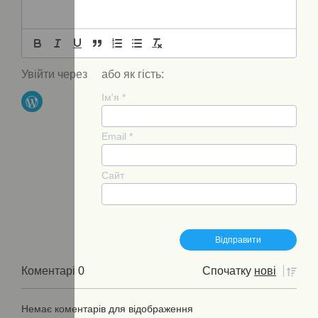
Увійти через
або як гість:
Ім'я
*
Email
*
Сайт
Коментарі 0
Спочатку
нові
Немає коментарів для відображення