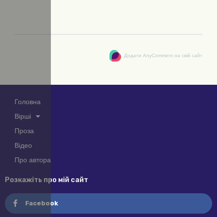
Додати AnyComment на свій сайт
Головна
Вірші
Проза
Відео
Про автора
Розкажіть про мій сайт
Facebook