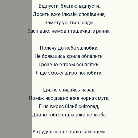
Відпусти, благаю відпусти,
Досить вже ілюзій, сподівання,
Замету усі твої сліди,
Заспіваю, немов пташечка із рання.
Полечу до неба залюбки,
Не боявшись крила обпалити,
І розвію вітром всі плітки,
Я ще зможу щиро полюбити.
Іди, не озирайсь назад,
Поміж нас давно вже чорна смуга,
Її не вкриє білий снігопад,
Давно тобі я стала вже не люба.
У грудях серце стало камінцем,