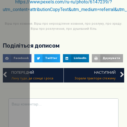
https://www.pexels.com/ru-ru/photo/6147239/?
utm_content=attributionCopyText&utm_medium=referral&utm
Вірш про кохання. Вірш про нерозділене кохання, про розлуку, про зраду.
Вірш про розлучення, про душевний біль
Поділіться дописом
Facebook
Twitter
LinkedIn
Друкувати
ПОПЕРЕДНІЙ
НАСТУПНИЙ
Лину туди, де сонце і роса
Зорали трактори стежину