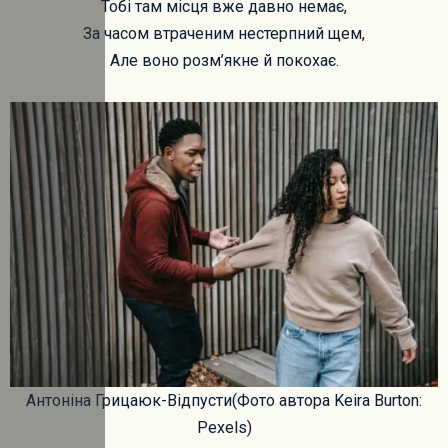
Тобі там місця вже давно немає,
За часом втраченим нестерпний щем,
Але воно розм’якне й покохає.
Антоніна Грицаюк-Відпусти(Фото автора Keira Burton:
Pexels)