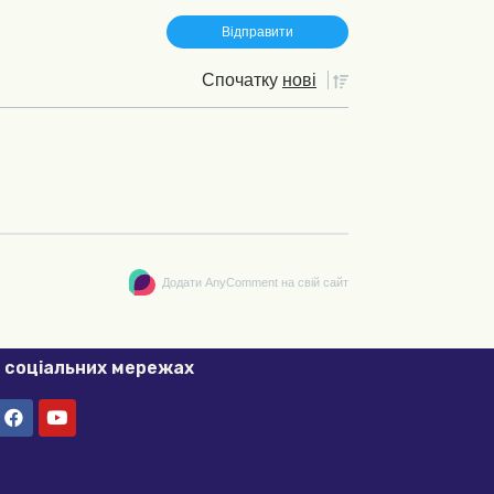
Спочатку
нові
Додати AnyComment на свій сайт
в соціальних мережах