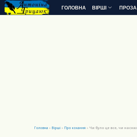
ГОЛОВНА
ВІРШІ
ПРОЗА
Головна
»
Вірші
»
Про кохання
»
Чи було це все, чи насни