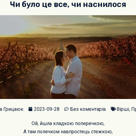
Чи було це все, чи наснилося
на Грицаюк
2023-09-28
Без коментарів
Вірші
,
П
Ой, йшла кладкою поперечкою,
А там полечком навпростець стежкою,