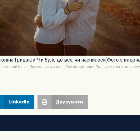
тоніна Грицаюк-Чи було це все, чи наснилося(Фото з інтерне
плетений вінок. Про колоски в полі. Про щедру ниву. Про судженого на горбо
LinkedIn
Друкувати