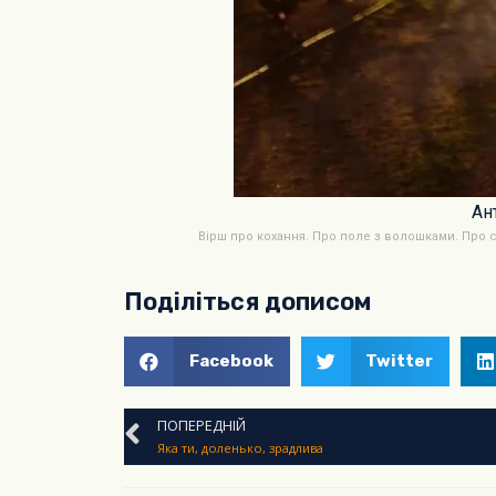
Ан
Вірш про кохання. Про поле з волошками. Про с
Поділіться дописом
Facebook
Twitter
ПОПЕРЕДНІЙ
Яка ти, доленько, зрадлива