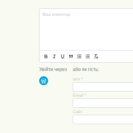
Увійти через
або як гість:
Ім'я
*
Email
*
Сайт