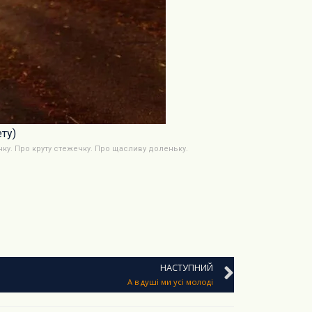
ту)
чку. Про круту стежечку. Про щасливу доленьку.
НАСТУПНИЙ
А в душі ми усі молоді