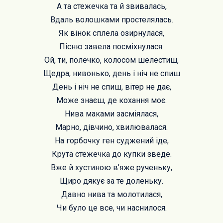
А та стежечка та й звивалась,
Вдаль волошками простелялась.
Як вінок сплела озирнулася,
Пісню завела посміхнулася.
Ой, ти, полечко, колосом шелестиш,
Щедра, нивонько, день і ніч не спиш
День і ніч не спиш, вітер не дає,
Може знаєш, де кохання моє.
Нива маками засміялася,
Марно, дівчино, хвилювалася.
На горбочку ген суджений іде,
Крута стежечка до купки зведе.
Вже й хустиною в’яже рученьку,
Щиро дякує за те доленьку.
Давно нива та молотилася,
Чи було це все, чи наснилося.