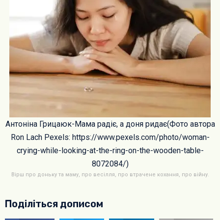
Антоніна Грицаюк-Мама радіє, а доня ридає(Фото автора
Ron Lach Pexels: https://www.pexels.com/photo/woman-
crying-while-looking-at-the-ring-on-the-wooden-table-
8072084/)
Вірш про доньку та маму, про весілля, про втрачене кохання, про війну.
Поділіться дописом