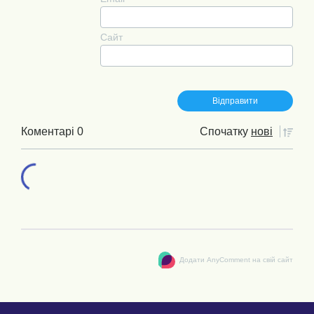
Сайт
Коментарі 0
Спочатку
нові
Додати AnyComment на свій сайт