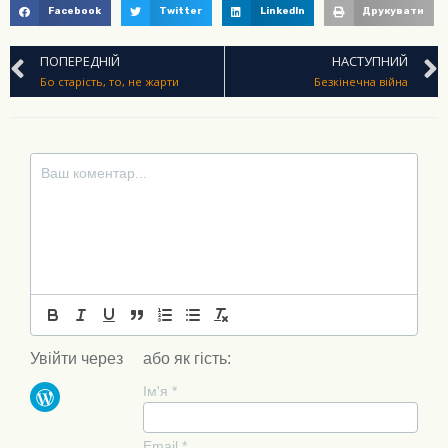
Facebook
Twitter
LinkedIn
Друкувати
ПОПЕРЕДНІЙ
НАСТУПНИЙ
Бо старість, то, не жарти
Безкінечна війна
Увійти через
або як гість:
Ім'я
*
Email
*