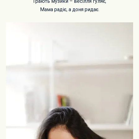
Грають музики – весілля гуляє,
Мама радіє, а доня ридає.