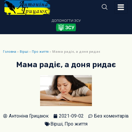
ДОПОМОГТИ
ЗСУ
Головна
»
Вірші
»
Про життя
»
Мама радіє, а доня ридає
Мама радіє, а доня ридає
Антоніна Грицаюк
2021-09-02
Без коментарів
Вірші
,
Про життя